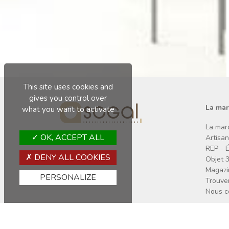
This site uses cookies and
gives you control over
La ma
what you want to activate
La mar
OK, ACCEPT ALL
Artisa
REP - 
DENY ALL COOKIES
Objet 
Magazi
PERSONALIZE
Trouver
Nous c
Copyright © 2026 Sogal
Mentions légales
Données personnelles
Cookies