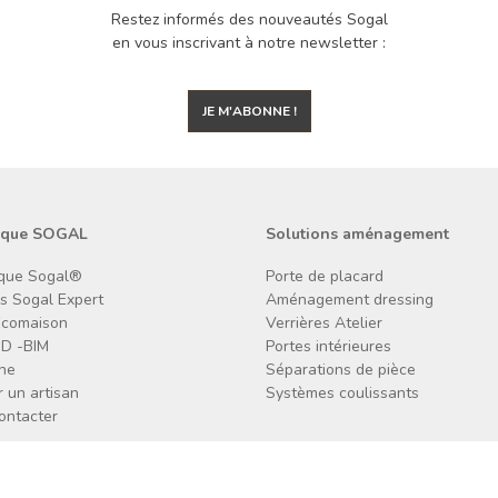
Restez informés des nouveautés Sogal
en vous inscrivant à notre newsletter :
JE M'ABONNE !
rque SOGAL
Solutions aménagement
que Sogal®
Porte de placard
ns Sogal Expert
Aménagement dressing
Écomaison
Verrières Atelier
3D -BIM
Portes intérieures
ne
Séparations de pièce
 un artisan
Systèmes coulissants
ontacter
CGV