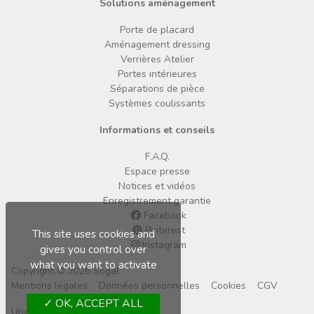
Solutions aménagement
Porte de placard
Aménagement dressing
Verrières Atelier
Portes intérieures
Séparations de pièce
Systèmes coulissants
Informations et conseils
F.A.Q.
Espace presse
Notices et vidéos
Enregistrement garantie
Facebook
Pinterest
This site uses cookies and
Instagram
gives you control over
what you want to activate
Copyright © 2026 Sogal
Mentions légales
Données personnelles
Cookies
CGV
OK, ACCEPT ALL
Une marque du Groupe