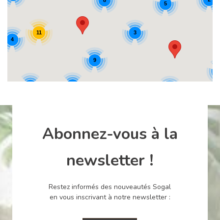
8
5
11
3
4
9
4
4
4
3
Abonnez-vous à la
newsletter !
Restez informés des nouveautés Sogal
en vous inscrivant à notre newsletter :