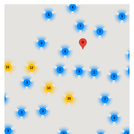
6
5
5
7
3
9
6
5
15
12
2
5
5
2
9
3
10
35
2
7
3
3
4
9
2