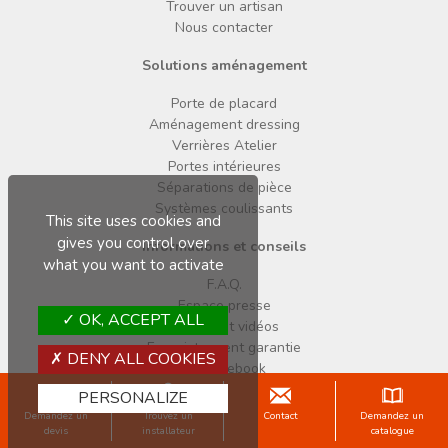
Trouver un artisan
Nous contacter
Solutions aménagement
Porte de placard
Aménagement dressing
Verrières Atelier
Portes intérieures
Séparations de pièce
Systèmes coulissants
This site uses cookies and
gives you control over
Informations et conseils
what you want to activate
F.A.Q.
Espace presse
OK, ACCEPT ALL
Notices et vidéos
Enregistrement garantie
DENY ALL COOKIES
Facebook
Pinterest
PERSONALIZE
Instagram
Demandez un
Trouvez un
Contact
Demandez un
devis
installateur
catalogue
Copyright © 2026 Sogal