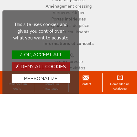
Aménagement dressing
Verrières Atelier
Portes intérieures
This site uses cookies and
Séparations de pièce
gives you control over
Systèmes coulissants
what you want to activate
Informations et conseils
OK, ACCEPT ALL
F.A.Q.
Espace presse
DENY ALL COOKIES
Notices et vidéos
Enregistrement garantie
PERSONALIZE
Facebook
Demandez un
Trouvez un
Contact
Demandez un
Pinterest
devis
installateur
catalogue
Instagram
Copyright © 2026 Sogal
Mentions légales
Données personnelles
Cookies
CGV
Une marque du Groupe