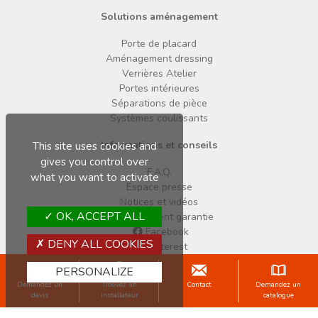
Solutions aménagement
Porte de placard
Aménagement dressing
Verrières Atelier
Portes intérieures
Séparations de pièce
Systèmes coulissants
Informations et conseils
This site uses cookies and
gives you control over
F.A.Q.
what you want to activate
Espace presse
Notices et vidéos
OK, ACCEPT ALL
Enregistrement garantie
Facebook
DENY ALL COOKIES
Pinterest
Instagram
PERSONALIZE
Demandez un
Trouvez un
Contact
Demandez un
Copyright © 2026 Sogal
devis
installateur
catalogue
Mentions légales
Données personnelles
Cookies
CGV